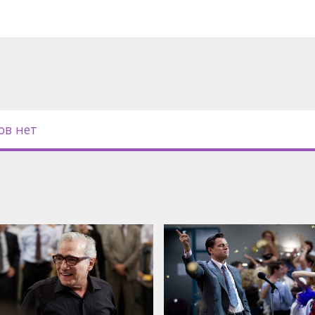
с субтитрами на латышском и
ов нет