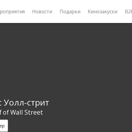
роприятия
Новости
Подарки
Кинозакуски
B2
с Уолл-стрит
 of Wall Street
ер