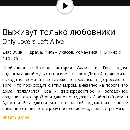
Кинозакуски
B2B
Выживут только любовники
Клуб
Only Lovers Left Alive
2час 3мин
|
Драма, Фильм ужасов, Романтика
|
В кино с:
04.04.2014
Необычная любовная история Адама и Евы. Адам,
андерграундный музыкант, живет в сером Детройте, днями не
выходя из дома и все глубже погружаясь в депрессию от
того, что происходит с этим миром. Внезапно на пороге его
дома появляется Ева - жизнерадостное и загадочное
создание, с которой они давно не виделись. Любовный роман
Адама и Евы длится много столетий, однако их счастье
внезапно ставит под угрозу появление младшей сестры Евы...
Читать далее
Режиссером фильма "Выживут только любовники" выступил
Джим Джармуш - одна из самых заметных фигур