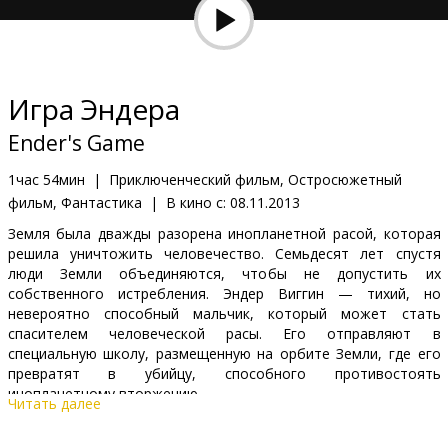
Кинозакуски
B2B
Игра Эндера
Клуб
Ender's Game
1час 54мин
|
Приключенческий фильм, Остросюжетный
фильм, Фантастика
|
В кино с:
08.11.2013
Земля была дважды разорена инопланетной расой, которая
решила уничтожить человечество. Семьдесят лет спустя
люди Земли объединяются, чтобы не допустить их
собственного истребления. Эндер Виггин — тихий, но
невероятно способный мальчик, который может стать
спасителем человеческой расы. Его отправляют в
специальную школу, размещенную на орбите Земли, где его
превратят в убийцу, способного противостоять
инопланетному вторжению…
Читать далее
Фильм на английском языке с субтитрами на латышском и