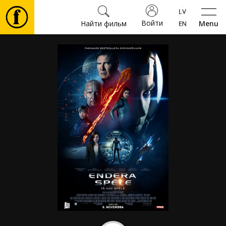
Войти
Найти фильм
Menu
Фильмы
Билеты
Культура
Мероприятия
Новости
Подарки