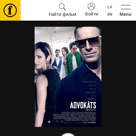
Войти
Найти фильм
Menu
Фильмы
Билеты
Культура
Мероприятия
Новости
Подарки