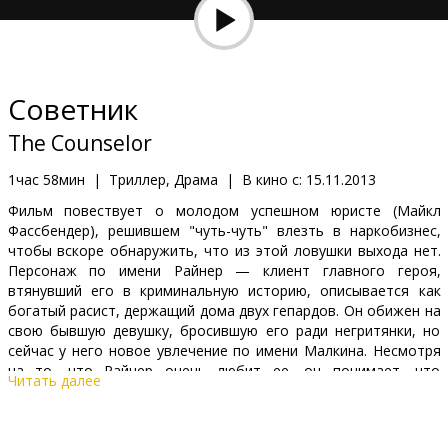
Кинозакуски
B2B
Советник
Клуб
The Counselor
1час 58мин
|
Триллер, Драма
|
В кино с:
15.11.2013
Фильм повествует о молодом успешном юристе (Майкл
Фассбендер), решившем "чуть-чуть" влезть в наркобизнес,
чтобы вскоре обнаружить, что из этой ловушки выхода нет.
Персонаж по имени Райнер — клиент главного героя,
втянувший его в криминальную историю, описывается как
богатый расист, держащий дома двух гепардов. Он обижен на
свою бывшую девушку, бросившую его ради негритянки, но
сейчас у него новое увлечение по имени Малкина. Несмотря
на то, что Райнер очень любит ее, он понимает, что
Читать далее
доверять ей нельзя, и что однажды она может стать
причиной его краха.