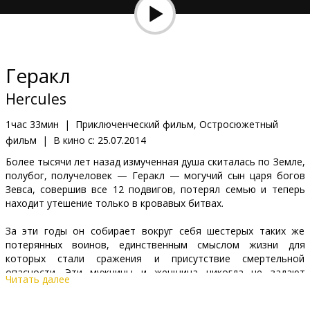
Кинозакуски
B2B
Геракл
Клуб
Hercules
1час 33мин
|
Приключенческий фильм, Остросюжетный
фильм
|
В кино с:
25.07.2014
Более тысячи лет назад измученная душа скиталась по Земле,
полубог, получеловек — Геракл — могучий сын царя богов
Зевса, совершив все 12 подвигов, потерял семью и теперь
находит утешение только в кровавых битвах.
За эти годы он собирает вокруг себя шестерых таких же
потерянных воинов, единственным смыслом жизни для
которых стали сражения и присутствие смертельной
опасности. Эти мужчины и женщина никогда не задают
Читать далее
вопрос, где, почему или с кем они идут сражаться; только,
сколько им заплатят. Зная это, фракийский царь Котис