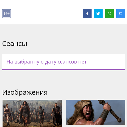
нанимает этих воинов, чтобы они обучили его солдат и
сделали из них самую сильную и великую армию всех времен.
Геракл начинает сомневаться в намерениях Котиса, когда тот
выводит свою армию и жертвами ее нападения становятся
невинные люди соседних поселений. И тогда он принимает
решение остановить обезумевшего от власти царя и его
Сеансы
армию от похода на Грецию, а, быть может, и на сам Олимп…
Фильм на английском языке с субтитрами на латышском и
русском языках.
На выбранную дату сеансов нет
Фильм в формате 3D.
* В отдельных кинотеатрах и в формате 2D. Дополнительная
информация в репертуарах кинотеатров.
Изображения
Дистрибьютор:
Forum Cinemas, SIA
Pежиссер :
Brett Ratner
В ролях:
Dwayne Johnson
,
Ian McShane
,
John Hurt
,
Rufus Sewell
,
Joseph Fiennes