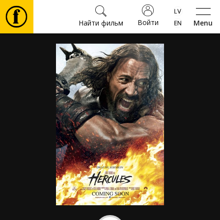
Войти
Найти фильм
Menu
Фильмы
Билеты
Культура
Мероприятия
Новости
Подарки