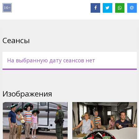
партию наркотиков из Мексики. Подключая соседей, он
разрабатывает стопроцентный план. Одна фальшивая жена,
двое типа детишек, один блестящий фургон - и «Миллеры»
направляются на юг от границы на праздник Дня
Независимости, так что фейерверк в конце гарантирован.
Сеансы
Фильм на английском языке с субтитрами на латышском и
русском языках.
На выбранную дату сеансов нет
Дистрибьютор:
Acme Film SIA
В ролях:
Jennifer Aniston
,
Jason Sudeikis
,
Emma Roberts
,
Will
Poulter
,
Ed Helms
Сайты:
Официальный сайт
,
IMDB
Изображения