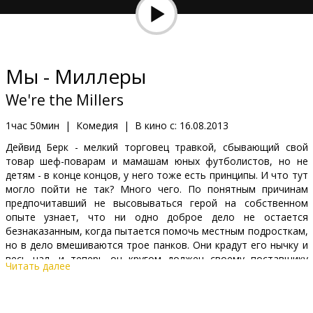
Кинозакуски
B2B
Мы - Миллеры
Клуб
We're the Millers
1час 50мин
|
Комедия
|
В кино с:
16.08.2013
Дейвид Берк - мелкий торговец травкой, сбывающий свой
товар шеф-поварам и мамашам юных футболистов, но не
детям - в конце концов, у него тоже есть принципы. И что тут
могло пойти не так? Много чего. По понятным причинам
предпочитавший не высовываться герой на собственном
опыте узнает, что ни одно доброе дело не остается
безнаказанным, когда пытается помочь местным подросткам,
но в дело вмешиваются трое панков. Они крадут его нычку и
весь нал, и теперь он кругом должен своему поставщику
Читать далее
Брэду.
Чтобы закрыть долг Дейвид должен привезти Брэду крупную