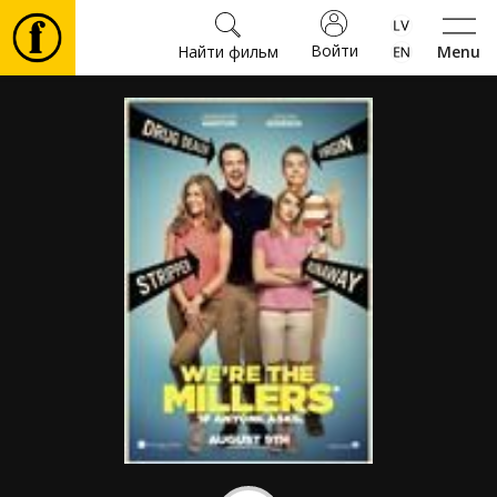
Войти
Найти фильм
Menu
Фильмы
Билеты
Культура
Мероприятия
Новости
Подарки