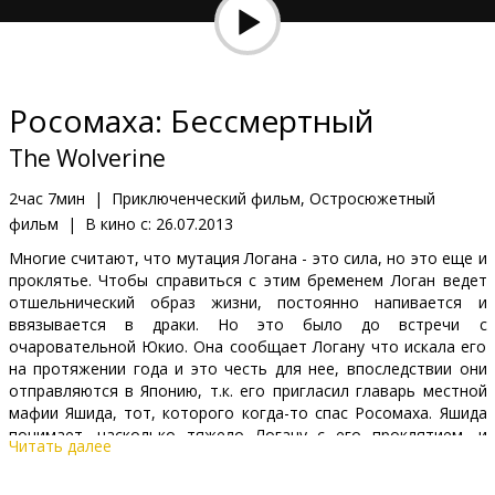
Кинозакуски
B2B
Росомаха: Бессмертный
Клуб
The Wolverine
2час 7мин
|
Приключенческий фильм, Остросюжетный
фильм
|
В кино с:
26.07.2013
Многие считают, что мутация Логана - это сила, но это еще и
проклятье. Чтобы справиться с этим бременем Логан ведет
отшельнический образ жизни, постоянно напивается и
ввязывается в драки. Но это было до встречи с
очаровательной Юкио. Она сообщает Логану что искала его
на протяжении года и это честь для нее, впоследствии они
отправляются в Японию, т.к. его пригласил главарь местной
мафии Яшида, тот, которого когда-то спас Росомаха. Яшида
понимает, насколько тяжело Логану с его проклятием, и
Читать далее
предлагает ему помощь: избавиться от дара, который когда-
то спас ему жизнь. Логан, не думая о последствиях,