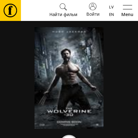
Войти
Найти фильм
Menu
Фильмы
Билеты
Культура
Мероприятия
Новости
Подарки