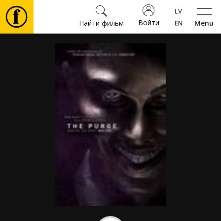
Войти
Найти фильм
Menu
Фильмы
Билеты
Культура
Мероприятия
Новости
Подарки