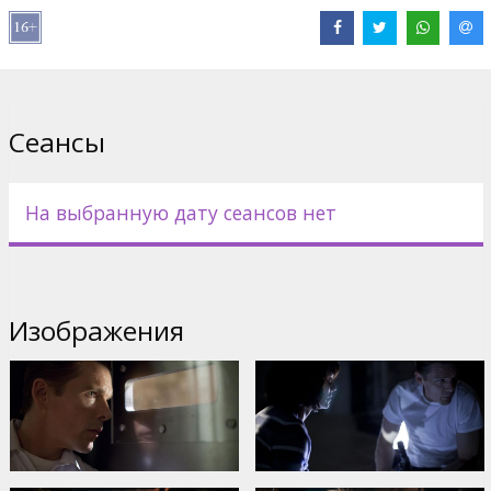
В ролях:
Ethan Hawke
,
Lena Headey
Сайты:
IMDB
,
Официальный сайт
Сеансы
На выбранную дату сеансов нет
Изображения