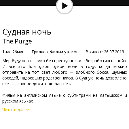
Кинозакуски
B2B
Судная ночь
Клуб
The Purge
1час 26мин
|
Триллер, Фильм ужасов
|
В кино с:
26.07.2013
Мир будущего — мир без преступности… безработицы… войн.
И все это благодаря одной ночи в году, когда можно
отправить на тот свет любого — злобного босса, шумных
соседей, надоевших родственников. В Судную ночь дозволено
все — главное дожить до рассвета.
Фильм на английском языке с субтитрами на латышском и
русском языках.
Читать далее
Дистрибьютор:
Forum Cinemas, SIA
Pежиссер :
James DeMonaco