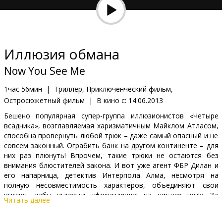
Кинозакуски
B2B
Иллюзия обмана
Клуб
Now You See Me
1час 56мин
|
Триллер, Приключенческий фильм,
Остросюжетный фильм
|
В кино с:
14.06.2013
Бешено популярная супер-группа иллюзионистов «Четыре
всадника», возглавляемая харизматичным Майклом Атласом,
способна провернуть любой трюк – даже самый опасный и не
совсем законный. Ограбить банк на другом континенте – для
них раз плюнуть! Впрочем, такие трюки не остаются без
внимания блюстителей закона. И вот уже агент ФБР Дилан и
его напарница, детектив Интерпола Алма, несмотря на
полную несовместимость характеров, объединяют свои
усилия, дабы вывести «фокусников» на чистую воду. За
Читать далее
помощью они обращаются к известному разоблачителю
трюков Тадеусу Брэдли, который утверждает, что знает,