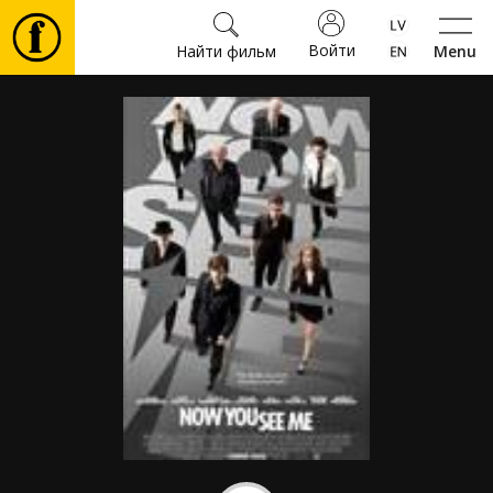
Войти
Найти фильм
Menu
Фильмы
Билеты
Культура
Мероприятия
Новости
Подарки