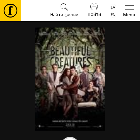
Войти
Найти фильм
Menu
Фильмы
Билеты
Культура
Мероприятия
Новости
Подарки