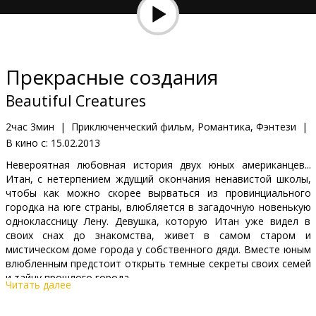
Кинозакуски
B2B
Прекрасные создания
Клуб
Beautiful Creatures
2час 3мин
|
Приключенческий фильм, Романтика, Фэнтези
|
В кино с:
15.02.2013
Невероятная любовная история двух юных американцев...
Итан, с нетерпением ждущий окончания ненавистой школы,
чтобы как можно скорее вырваться из провинциального
городка на юге страны, влюбляется в загадочную новенькую
одноклассницу Лену. Девушка, которую Итан уже видел в
своих снах до знакомства, живет в самом старом и
мистическом доме города у собственного дяди. Вместе юным
влюбленным предстоит открыть темные секреты своих семей
и тайну прошлого города...
Читать далее
Главные роли в экранизации всемирно известного