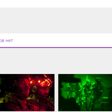
"Сапер"), номинирован на награду
того года в пяти категориях.
ли, Джессика Честейн, получила
актриса и претендует на "Оскара"
с субтитрами на латышском и
ов нет