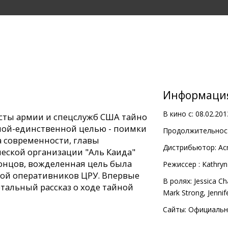
Информаци
В кино с:
08.02.201
сты армии и спецслужб США тайно
дной-единственной целью - поимки
Продолжительност
а современности, главы
Дистрибьютор:
Ac
еской организации "Аль Каида"
концов, вожделенная цель была
Pежиссер :
Kathryn
ой оперативников ЦРУ. Впервые
В ролях:
Jessica Ch
етальный рассказ о ходе тайной
Mark Strong
,
Jennif
Сайты:
Официальн
 поставленный "оскароносным"