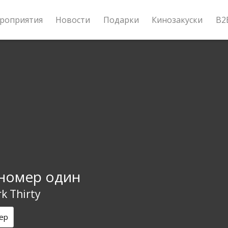
роприятия
Новости
Подарки
Кинозакуски
B2
номер один
k Thirty
ер