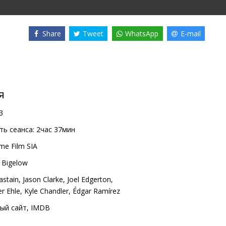
Share
Tweet
WhatsApp
E-mail
я
3
ь сеанса:
2час 37мин
me Film SIA
 Bigelow
astain
,
Jason Clarke
,
Joel Edgerton
,
er Ehle
,
Kyle Chandler
,
Édgar Ramírez
ый сайт
,
IMDB