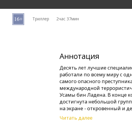
Кинозакуски
Триллер
2час 37мин
B2B
Клуб
Аннотация
Десять лет лучшие специали
работали по всему миру с о
самого опасного преступник
международной террористич
Усамы бин Ладена. В конце 
достигнута небольшой групп
на экране - откровенный и д
операции.
Читать далее
Триллер "Цель номер один",