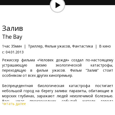
Кинозакуски
B2B
Залив
Клуб
The Bay
1час 35мин
|
Триллер, Фильм ужасов, Фантастика
|
В кино
с:
04.01.2013
Режиссер фильма «Человек дождя» создал по-настоящему
устрашающую визию экологической катастрофы,
переходящую в фильм ужасов. Фильм “Залив” стоит
особняком от всех других кинопремьер.
Беспрецедентная биологическая катастрофа постигает
небольшой город на берегу залива: паразиты, обитающие в
морских глубинах, заражают людей неизлечимой болезнью.
Весь ужас произошедших событий жители города
Читать далее
запечатлели на видео, которое выкладывали в интернет.
Режиссер мастерски и абсолютно реалистично