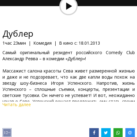
Кинозакуски
B2B
Дублер
Клуб
1час 23мин
|
Комедия
|
В кино с:
18.01.2013
Самый оригинальный резидент российского Comedy Club
Александр Ревва – в комедии «Дублер»!
Массажист салона красоты Сева живет размеренной жизнью
и даже и не подозревает, что как две капли воды похож на
звезду шоу-бизнеса Игоря Успенского. Напротив, жизнь
Успенского – сплошные съемки, концерты, презентации и
светские тусовки. Он ничего не успевает! И вот, неожиданно
узнав о Севе, Успенский решает предложить ему стать своим
Читать далее
дублером. Сева принимает предложение и попадает в
незнакомый мир шоу-бизнеса, где его ждут невероятные
приключения.
Фильм на русском языке с субтитрами на латышском языке.