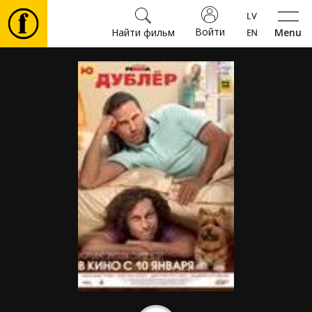
Войти
Найти фильм
Menu
Фильмы
Билеты
Культура
Мероприятия
Новости
Подарки