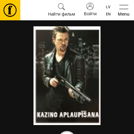
Войти
Найти фильм
Menu
Фильмы
Билеты
Культура
Мероприятия
Новости
Подарки