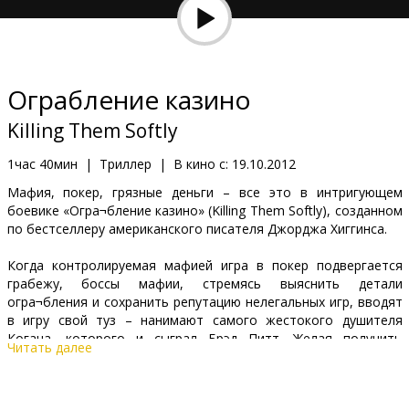
Кинозакуски
B2B
Ограбление казино
Клуб
Killing Them Softly
1час 40мин
|
Триллер
|
В кино с:
19.10.2012
Мафия, покер, грязные деньги – все это в интригующем
боевике «Огра¬бление казино» (Killing Them Softly), созданном
по бестселлеру американского писателя Джорджа Хиггинса.
Когда контролируемая мафией игра в покер подвергается
грабежу, боссы мафии, стремясь выяснить детали
огра¬бления и сохранить репутацию нелегальных игр, вводят
в игру свой туз – нанимают самого жестокого душителя
Когана, которого и сыграл Брэд Питт. Желая получить
Читать далее
информацию, Коган не станет стучаться ни в чьи двери, он их
просто вышибет. Усталое лицо, холодные глаза,
презрительный взгляд – жестокостью прославившийся Коган