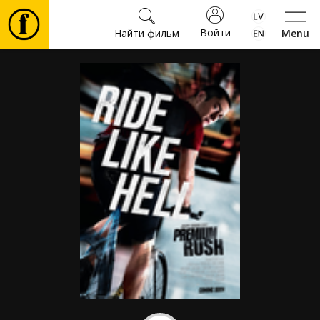
Войти
Найти фильм
Menu
Фильмы
Билеты
Культура
Мероприятия
Новости
Подарки