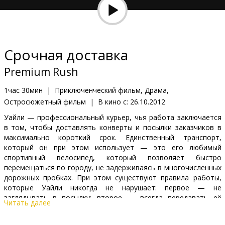
Кинозакуски
B2B
Срочная доставка
Клуб
Premium Rush
1час 30мин
|
Приключенческий фильм, Драма,
Остросюжетный фильм
|
В кино с:
26.10.2012
Уайли — профессиональный курьер, чья работа заключается
в том, чтобы доставлять конверты и посылки заказчиков в
максимально короткий срок. Единственный транспорт,
который он при этом использует — это его любимый
спортивный велосипед, который позволяет быстро
перемещаться по городу, не задерживаясь в многочисленных
дорожных пробках. При этом существуют правила работы,
которые Уайли никогда не нарушает: первое — не
заглядывать в посылку; второе — всегда передавать её
Читать далее
только указанному получателю; и третье — никогда не
опаздывать. А однажды Уайли вызывают в Колумбийский