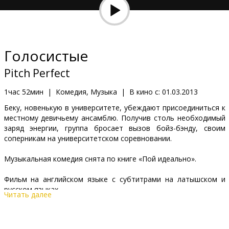
Кинозакуски
B2B
Голосистые
Клуб
Pitch Perfect
1час 52мин
|
Комедия, Музыка
|
В кино с:
01.03.2013
Беку, новенькую в университете, убеждают присоединиться к
местному девичьему ансамблю. Получив столь необходимый
заряд энергии, группа бросает вызов бойз-бэнду, своим
соперникам на университетском соревновании.
Музыкальная комедия снята по книге «Пой идеально».
Фильм на английском языке с субтитрами на латышском и
русском языках.
Читать далее
Дистрибьютор:
Forum Cinemas, SIA