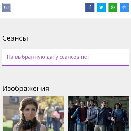
Pежиссер :
Jason Moore
В ролях:
Anna Kendrick
,
Elizabeth Banks
,
Brittany Snow
,
Christopher Mintz-Plasse
,
Alexis Knapp
,
Rebel Wilson
Сайты:
IMDB
,
Официальный сайт
Сеансы
На выбранную дату сеансов нет
Изображения