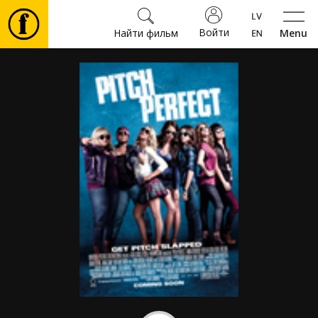
Войти
Найти фильм
Menu
Фильмы
Билеты
Культура
Мероприятия
Новости
Подарки