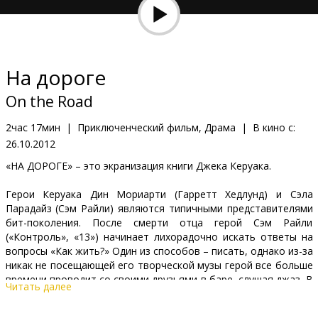
Кинозакуски
B2B
На дороге
Клуб
On the Road
2час 17мин
|
Приключенческий фильм, Драма
|
В кино с:
26.10.2012
«НА ДОРОГЕ» – это экранизация книги Джека Керуака.
Герои Керуака Дин Мориарти (Гарретт Хедлунд) и Сэла
Парадайз (Сэм Райли) являются типичными представителями
бит-поколения. После смерти отца герой Сэм Райли
(«Контроль», «13») начинает лихорадочно искать ответы на
вопросы «Как жить?» Один из способов – писать, однако из-за
никак не посещающей его творческой музы герой все больше
времени проводит со своими друзьями в баре, слушая джаз. В
Читать далее
скором времени он знакомится с Дином – героем Гарретта
Хедлунда («Tron: Legacy», «Troy»), дитем богемы. Будучи