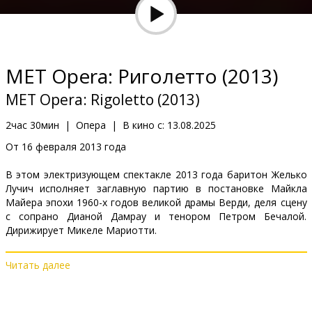
Кинозакуски
B2B
MET Opera: Риголетто (2013)
Клуб
MET Opera: Rigoletto (2013)
2час 30мин
|
Опера
|
В кино с:
13.08.2025
От 16 февраля 2013 года
В этом электризующем спектакле 2013 года баритон Желько
Лучич исполняет заглавную партию в постановке Майкла
Майера эпохи 1960-х годов великой драмы Верди, деля сцену
с сопрано Дианой Дамрау и тенором Петром Бечалой.
Дирижирует Микеле Мариотти.
Читать далее
Дистрибьютор:
Forum Cinemas Latvia OU filiāle Latvijā
Сайты:
metopera.org