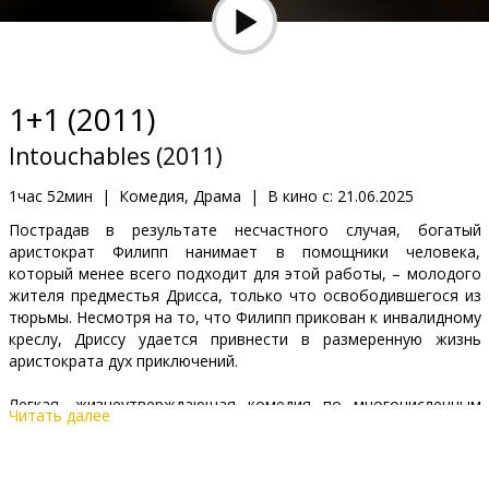
Кинозакуски
B2B
1+1 (2011)
Клуб
Intouchables (2011)
1час 52мин
|
Комедия, Драма
|
В кино с:
21.06.2025
Пострадав в результате несчастного случая, богатый
аристократ Филипп нанимает в помощники человека,
который менее всего подходит для этой работы, – молодого
жителя предместья Дрисса, только что освободившегося из
тюрьмы. Несмотря на то, что Филипп прикован к инвалидному
креслу, Дриссу удается привнести в размеренную жизнь
аристократа дух приключений.
Легкая, жизнеутверждающая комедия по многочисленным
Читать далее
просьбам вновь на больших экранах!
Фильм на французском языке с субтитрами на латышском и