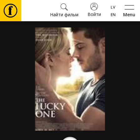
Войти
Найти фильм
Menu
Фильмы
Билеты
Культура
Мероприятия
Новости
Подарки