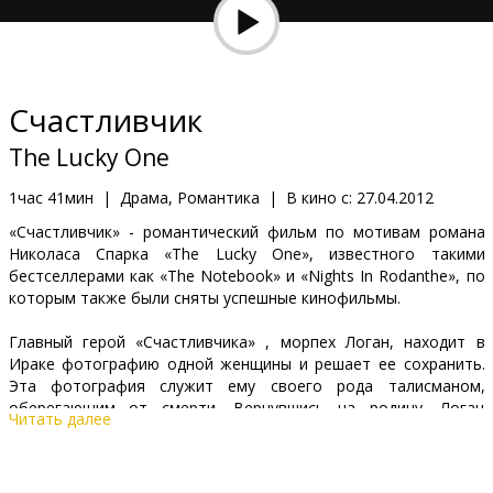
Кинозакуски
B2B
Счастливчик
Клуб
The Lucky One
1час 41мин
|
Драма, Романтика
|
В кино с:
27.04.2012
«Счастливчик» - романтический фильм по мотивам романа
Николаса Спарка «The Lucky One», известного такими
бестселлерами как «The Notebook» и «Nights In Rodanthe», по
которым также были сняты успешные кинофильмы.
Главный герой «Счастливчика» , морпех Логан, находит в
Ираке фотографию одной женщины и решает ее сохранить.
Эта фотография служит ему своего рода талисманом,
оберегающим от смерти. Вернувшись на родину, Логан
Читать далее
решает отыскать запечатленную на фото женщину, и это ему
удается. Изначально между ними завязываются лишь
дружеские отношения, однако впоследствии, несмотря на