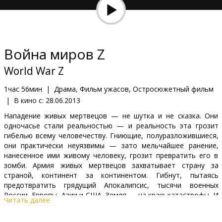
Кинозакуски
B2B
Война миров Z
Клуб
World War Z
1час 56мин
|
Драма, Фильм ужасов, Остросюжетный фильм
|
В кино с:
28.06.2013
Нападение живых мертвецов — не шутка и не сказка. Oни
одночасье стали реальностью — и реальность эта грозит
гибелью всему человечеству. Гниющие, полуразложившиеся,
они практически неуязвимы — зато мельчайшее ранение,
нанесенное ими живому человеку, грозит превратить его в
зомби. Армия живых мертвецов захватывает страну за
страной, континент за континентом. Гибнут, пытаясь
предотвратить грядущий Апокалипсис, тысячи военных
России, Европы, Азии и США. Земля — на краю катастрофы. И
Читать далее
совершенно неизвестно, как бороться с противником,
который уже мертв…