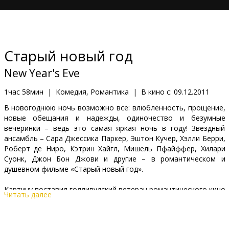
Кинозакуски
B2B
Старый новый год
Клуб
New Year's Eve
1час 58мин
|
Комедия, Романтика
|
В кино с:
09.12.2011
В новогоднюю ночь возможно все: влюбленность, прощение,
новые обещания и надежды, одиночество и безумные
вечеринки – ведь это самая яркая ночь в году! Звездный
ансамбль – Сара Джессика Паркер, Эштон Кучер, Хэлли Берри,
Роберт де Ниро, Кэтрин Хайгл, Мишель Пфайффер, Хилари
Суонк, Джон Бон Джови и другие – в романтическом и
душевном фильме «Старый новый год».
Картину поставил голливудский ветеран романтического кино
Читать далее
Гэрри Маршалл, автор таких классических фильмов, как
«Красотка», «Сбежавшая невеста» и «День святого
Валентина».