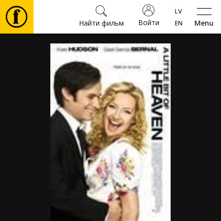
Войти
Найти фильм
Menu
Фильмы
Билеты
Культура
Мероприятия
Новости
Подарки