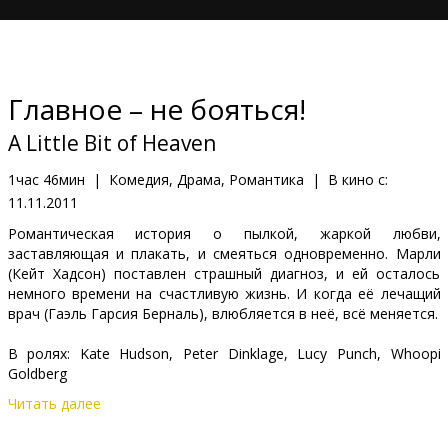
Кинозакуски
B2B
Главное – не бояться!
Клуб
A Little Bit of Heaven
1час 46мин
|
Комедия, Драма, Романтика
|
В кино с:
11.11.2011
Романтическая история о пылкой, жаркой любви,
заставляющая и плакать, и смеяться одновременно. Марли
(Кейт Хадсон) поставлен страшный диагноз, и ей осталось
немного времени на счастливую жизнь. И когда её лечащий
врач (Гаэль Гарсия Берналь), влюбляется в неё, всё меняется.
В ролях: Kate Hudson, Peter Dinklage, Lucy Punch, Whoopi
Goldberg
Читать далее
Режиссер: Nicole Kassell