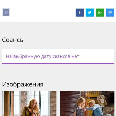
Фильм на английском языке с субтитрами на латышском и
русском языках.
Дистрибьютор:
TOP FILM Baltic
Pежиссер :
Nicole Kassell
Сеансы
На выбранную дату сеансов нет
Изображения