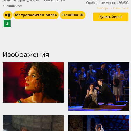
Язык: На французском
|
Субтитры: На
Свободные места
:
486
/
602
английском
Смотреть план зала
❌🍿
Метрополитен-опера
Premium 2D
Купить билет
Изображения