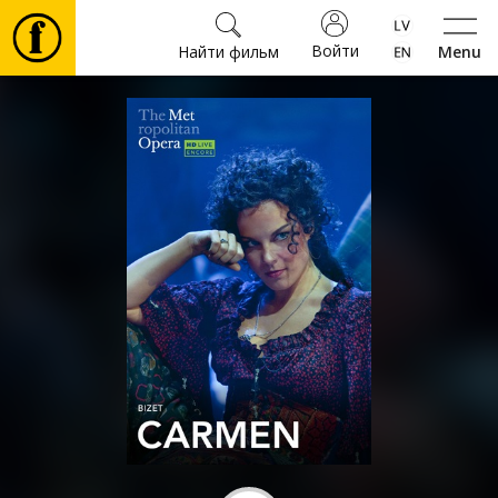
Войти
Найти фильм
Menu
Фильмы
Билеты
Культура
Мероприятия
Новости
Подарки