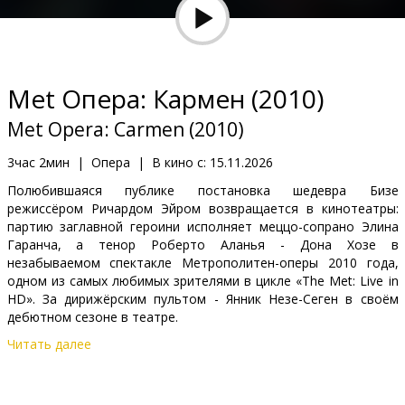
Кинозакуски
B2B
Met Опера: Кармен (2010)
Клуб
Met Opera: Carmen (2010)
3час 2мин
|
Опера
|
В кино с:
15.11.2026
Полюбившаяся публике постановка шедевра Бизе
режиссёром Ричардом Эйром возвращается в кинотеатры:
партию заглавной героини исполняет меццо-сопрано Элина
Гаранча, а тенор Роберто Аланья - Дона Хозе в
незабываемом спектакле Метрополитен-оперы 2010 года,
одном из самых любимых зрителями в цикле «The Met: Live in
HD». За дирижёрским пультом - Янник Незе-Сеген в своём
дебютном сезоне в театре.
Читать далее
Повторный показ - изначально транслировался в прямом
эфире 16 января 2010 года.