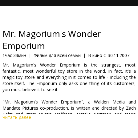
Кинозакуски
B2B
Mr. Magorium's Wonder
Клуб
Emporium
1час 33мин
|
Фильм для всей семьи
|
В кино с:
30.11.2007
Mr. Magorium's Wonder Emporium is the strangest, most
fantastic, most wonderful toy store in the world. In fact, it's a
magic toy store and everything in it comes to life - including the
store itself. The Emporium only asks one thing of its customers;
you must believe it to see it.
"Mr. Magorium's Wonder Emporium", a Walden Media and
Mandate Pictures co-production, is written and directed by Zach
Helm and stars Dustin Hoffman, Natalie Portman and Jason
Читать далее
Bateman.
Cast: Natalie Portman, Dustin Hoffman, Jason Bateman