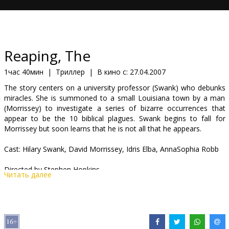
Кинозакуски
B2B
Reaping, The
Клуб
1час 40мин
|
Триллер
|
В кино с:
27.04.2007
The story centers on a university professor (Swank) who debunks
miracles. She is summoned to a small Louisiana town by a man
(Morrissey) to investigate a series of bizarre occurrences that
appear to be the 10 biblical plagues. Swank begins to fall for
Morrissey but soon learns that he is not all that he appears.
Cast: Hilary Swank, David Morrissey, Idris Elba, AnnaSophia Robb
Directed by Stephen Hopkins
Читать далее
Movie in English with subtitiles in Latvian and Russian.
Дистрибьютор:
Warner Bros. Pictures International