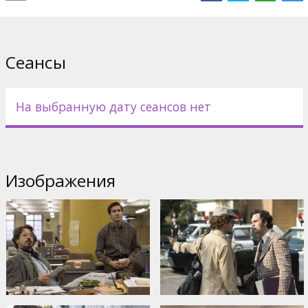
Movie in English with subtitles in Latvian and Russian.
Сеансы
Дистрибьютор:
Warner Bros. Pictures International
На выбранную дату сеансов нет
Изображения