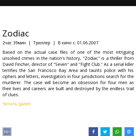
Кинозакуски
B2B
Zodiac
Клуб
2час 39мин
|
Триллер
|
В кино с:
01.06.2007
Based on the actual case files of one of the most intriguing
unsolved crimes in the nation's history, "Zodiac" is a thriller from
David Fincher, director of "Seven" and "Fight Club." As a serial killer
terrifies the San Francisco Bay Area and taunts police with his
ciphers and letters, investigators in four jurisdictions search for the
murderer. The case will become an obsession for four men as
their lives and careers are built and destroyed by the endless trail
of clues.
Читать далее
Cast: Jake Gyllenhaal, Mark Ruffalo, Robert Downey Jr., Anthony
Edwards, Brian Cox, Elias Koteas, Donal Logue, John Carroll
Lynch, Dermot Mulroney
Directed by David Fincher