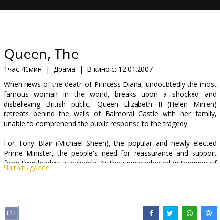
Кинозакуски
B2B
Queen, The
Клуб
1час 40мин
|
Драма
|
В кино с:
12.01.2007
When news of the death of Princess Diana, undoubtedly the most
famous woman in the world, breaks upon a shocked and
disbelieving British public, Queen Elizabeth II (Helen Mirren)
retreats behind the walls of Balmoral Castle with her family,
unable to comprehend the public response to the tragedy.
For Tony Blair (Michael Sheen), the popular and newly elected
Prime Minister, the people's need for reassurance and support
from their leaders is palpable. As the unprecedented outpouring of
Читать далее
emotion grows ever stronger, Blair must find a way to reconnect
the beloved Queen with the British public.
Cast: Helen Mirren, Michael Sheen, James Cromwell, Sylvia Syms