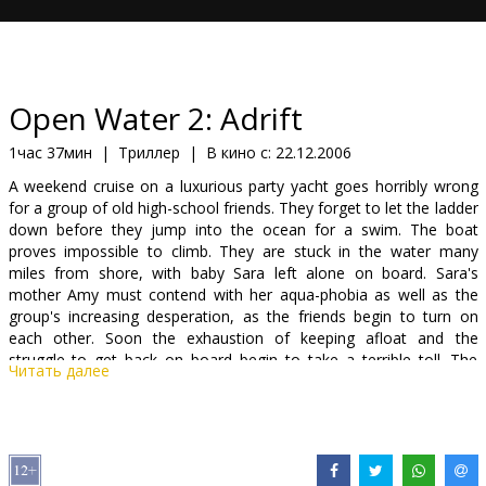
Кинозакуски
B2B
Open Water 2: Adrift
Клуб
1час 37мин
|
Триллер
|
В кино с:
22.12.2006
A weekend cruise on a luxurious party yacht goes horribly wrong
for a group of old high-school friends. They forget to let the ladder
down before they jump into the ocean for a swim. The boat
proves impossible to climb. They are stuck in the water many
miles from shore, with baby Sara left alone on board. Sara's
mother Amy must contend with her aqua-phobia as well as the
group's increasing desperation, as the friends begin to turn on
each other. Soon the exhaustion of keeping afloat and the
struggle to get back on board begin to take a terrible toll. The
Читать далее
happy reunion turns into a fight for survival.
Cast: Eric Dane, Ali Hillis, Niklaus Lange, Susan May Pratt,
Alexandra Raach, Wolfgang Raach, Cameron Richardson, Richard
Speight Jr., Kelly Wagner