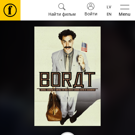
Войти
Найти фильм
Menu
Фильмы
Билеты
Культура
Мероприятия
Новости
Подарки