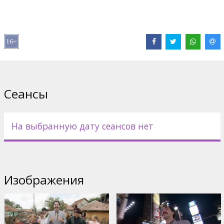
Дистрибьютор:
Kino Kults, SIA
Pежиссер :
Larry Charles
В ролях:
Sacha Baron Cohen
Сайты:
IMDB
Сеансы
На выбранную дату сеансов нет
Изображения