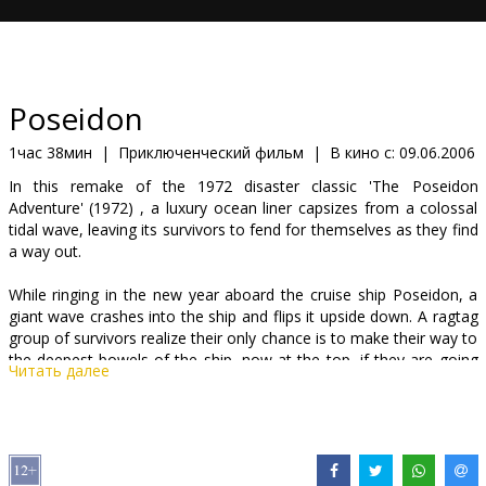
Кинозакуски
B2B
Poseidon
Клуб
1час 38мин
|
Приключенческий фильм
|
В кино с:
09.06.2006
In this remake of the 1972 disaster classic 'The Poseidon
Adventure' (1972) , a luxury ocean liner capsizes from a colossal
tidal wave, leaving its survivors to fend for themselves as they find
a way out.
While ringing in the new year aboard the cruise ship Poseidon, a
giant wave crashes into the ship and flips it upside down. A ragtag
group of survivors realize their only chance is to make their way to
the deepest bowels of the ship, now at the top, if they are going
Читать далее
to have any chance of getting out.
Starring: Josh Lucas, Kurt Russell, Richard Dreyfuss, Emmy
Rossum