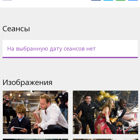
Directed by Wolfgang Petersen
English language with latvian and russian subtitles.
Сеансы
Дистрибьютор:
Warner Bros. Pictures International
На выбранную дату сеансов нет
Изображения