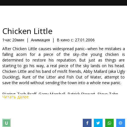
Кинозакуски
B2B
Chicken Little
Клуб
1час 20мин
|
Анимация
|
В кино с:
27.01.2006
After Chicken Little causes widespread panic--when he mistakes a
falling acorn for a piece of the sky--the young chicken is
determined to restore his reputation. But just as things are
starting to go his way, a real piece of the sky lands on his head.
Chicken Little and his band of misfit friends, Abby Mallard (aka Ugly
Duckling), Runt of the Litter and Fish Out of Water, attempt to
save the world without sending the town into a whole new panic.
Staring: Zach Braff, Garry Marshall, Patrick Stewart, Steve Zahn.
Читать далее
Director: Mark Dindal
English language with latvian and russian subtitles.