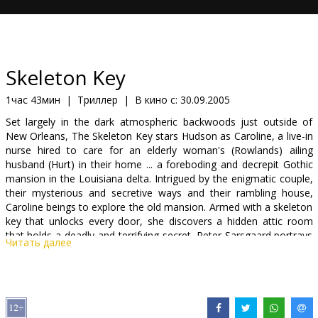
Кинозакуски
B2B
Skeleton Key
Клуб
1час 43мин
|
Триллер
|
В кино с:
30.09.2005
Set largely in the dark atmospheric backwoods just outside of
New Orleans, The Skeleton Key stars Hudson as Caroline, a live-in
nurse hired to care for an elderly woman's (Rowlands) ailing
husband (Hurt) in their home ... a foreboding and decrepit Gothic
mansion in the Louisiana delta. Intrigued by the enigmatic couple,
their mysterious and secretive ways and their rambling house,
Caroline beings to explore the old mansion. Armed with a skeleton
key that unlocks every door, she discovers a hidden attic room
that holds a deadly and terrifying secret. Peter Sarsgaard portrays
Читать далее
Luke, the local attorney working on the couple's estate, and Joy
Bryant plays Jill, Caroline's best friend.
Starring: Kate Hudson, Gena Rowlands, Peter Sarsgaard, John
Hurt, Joy Bryant