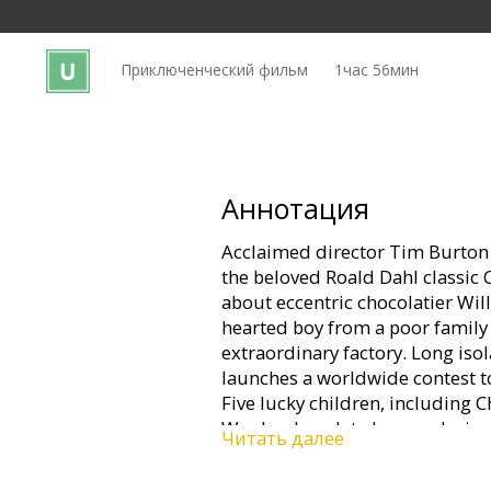
Кинозакуски
Приключенческий фильм
1час 56мин
B2B
Клуб
Аннотация
Acclaimed director Tim Burton b
the beloved Roald Dahl classic 
about eccentric chocolatier Wil
hearted boy from a poor family
extraordinary factory. Long is
launches a worldwide contest to
Five lucky children, including C
Wonka chocolate bars and win a
Читать далее
candy-making facility that no o
by one amazing sight after anot