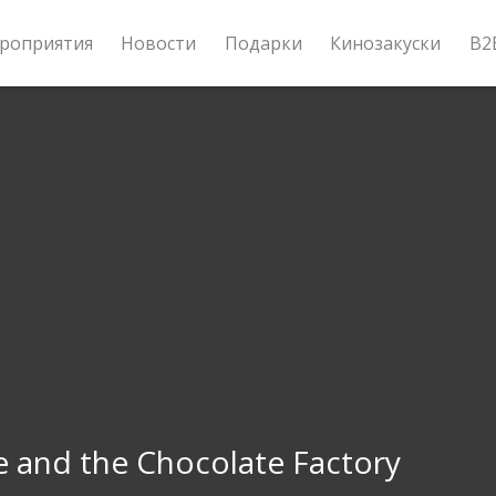
роприятия
Новости
Подарки
Кинозакуски
B2
e and the Chocolate Factory