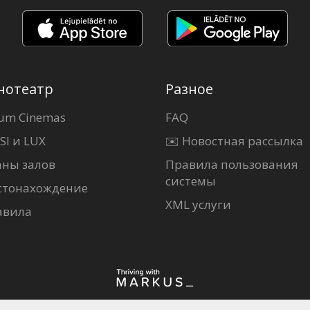
нотеатр
Разное
um Cinemas
FAQ
SI и LUX
✉️ Новостная рассылка
аны залов
Правила пользования
системы
стонахождение
XML услуги
авила