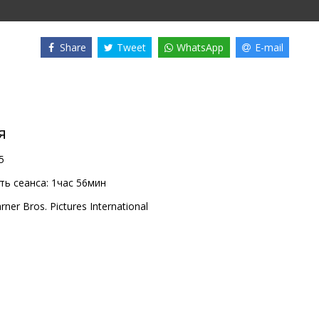
Share
Tweet
WhatsApp
E-mail
я
5
ь сеанса:
1час 56мин
rner Bros. Pictures International