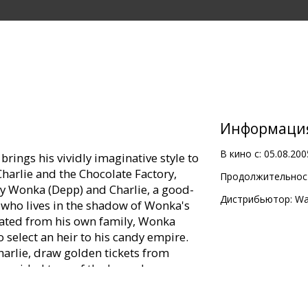
Информаци
В кино с:
05.08.200
rings his vividly imaginative style to
Charlie and the Chocolate Factory,
Продолжительност
ly Wonka (Depp) and Charlie, a good-
Дистрибьютор:
Wa
 who lives in the shadow of Wonka's
olated from his own family, Wonka
 select an heir to his candy empire.
harlie, draw golden tickets from
 guided tour of the legendary
utsider has seen in 15 years. Dazzled
her, Charlie is drawn into Wonka's