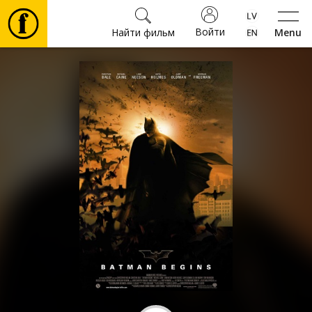
Войти
Найти фильм
Menu
Фильмы
Билеты
Культура
Мероприятия
Новости
Подарки