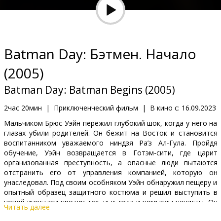
Кинозакуски
B2B
Batman Day: Бэтмен. Начало
Клуб
(2005)
Batman Day: Batman Begins (2005)
2час 20мин
|
Приключенческий фильм
|
В кино с:
16.09.2023
Мальчиком Брюс Уэйн пережил глубокий шок, когда у него на
глазах убили родителей. Он бежит на Восток и становится
воспитанником уважаемого ниндзя Ра’з Ал-Гула. Пройдя
обучение, Уэйн возвращается в Готэм-сити, где царит
организованная преступность, а опасные люди пытаются
отстранить его от управления компанией, которую он
унаследовал. Под своим особняком Уэйн обнаружил пещеру и
опытный образец защитного костюма и решил выступить в
новой ипостаси против тех, чьи дела и помыслы нечисты. Он
Читать далее
вступил в противостояние с боссом мафии доном Фальконе