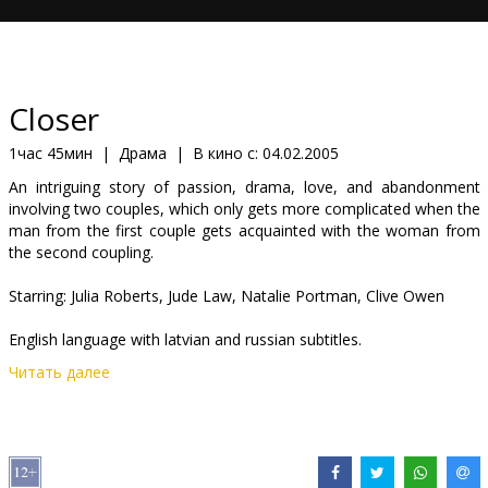
Кинозакуски
B2B
Closer
Клуб
1час 45мин
|
Драма
|
В кино с:
04.02.2005
An intriguing story of passion, drama, love, and abandonment
involving two couples, which only gets more complicated when the
man from the first couple gets acquainted with the woman from
the second coupling.
Starring: Julia Roberts, Jude Law, Natalie Portman, Clive Owen
English language with latvian and russian subtitles.
Читать далее
Дистрибьютор:
Sony Pictures /Forum Cinemas/