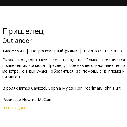
Кинозакуски
B2B
Пришелец
Клуб
Outlander
1час 55мин
|
Остросюжетный фильм
|
В кино с:
11.07.2008
Около полуторатысяч лет назад на Земле появляется
пришелец из космоса. Преследуя сбежавшего инопланетного
монстра, он вынужден обратиться за помощью к племени
викингов.
В ролях James Caviezel, Sophia Myles, Ron Pearlman, John Hurt
Pежиссёр Howard McCain
Читать далее
Cценарий Howard McCain
Продюсер Barrie Osbourne