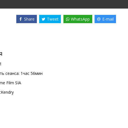
Share
Tweet
WhatsApp
E-mail
я
1
ь сеанса:
1час 56мин
me Film SIA
cKendry