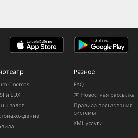
нотеатр
Разное
um Cinemas
FAQ
SI и LUX
✉️ Новостная рассылка
аны залов
Правила пользования
системы
стонахождение
XML услуги
авила