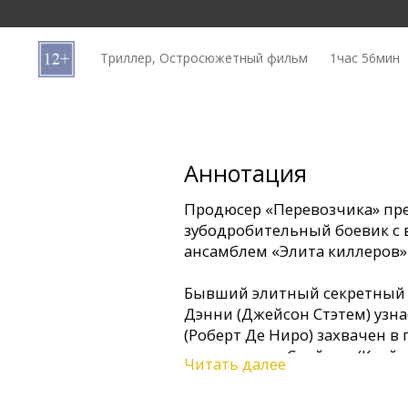
Кинозакуски
Триллер, Остросюжетный фильм
1час 56мин
B2B
Клуб
Аннотация
Продюсер «Перевозчика» пр
зубодробительный боевик с
ансамблем «Элита киллеров»
Бывший элитный секретный 
Дэнни (Джейсон Стэтем) узнае
(Роберт Де Ниро) захвачен в
группировки Спайком (Клайв 
Читать далее
освободить своего наставник
придется сразиться с команд