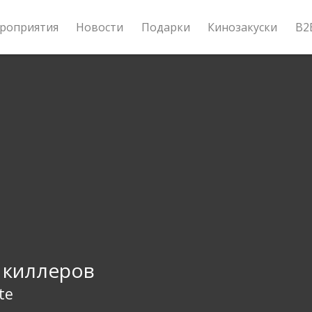
роприятия
Новости
Подарки
Кинозакуски
B2
 киллеров
ite