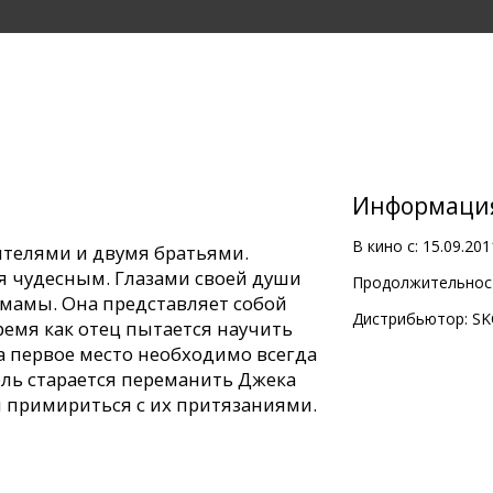
Информаци
В кино с:
15.09.201
ителями и двумя братьями.
ся чудесным. Глазами своей души
Продолжительност
 мамы. Она представляет собой
Дистрибьютор:
SK
ремя как отец пытается научить
а первое место необходимо всегда
ель старается переманить Джека
н примириться с их притязаниями.
я мрачнее, когда главному герою
лкнуться с болью, страданиями и