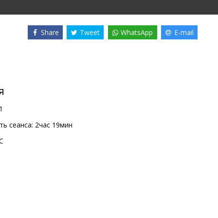
Share
Tweet
WhatsApp
E-mail
я
1
ь сеанса:
2час 19мин
C