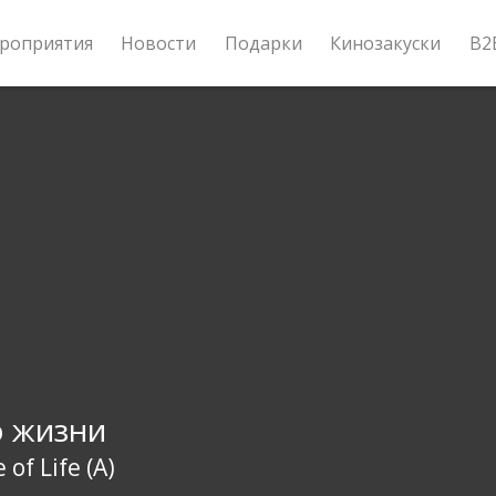
роприятия
Новости
Подарки
Кинозакуски
B2
 жизни
 of Life (A)