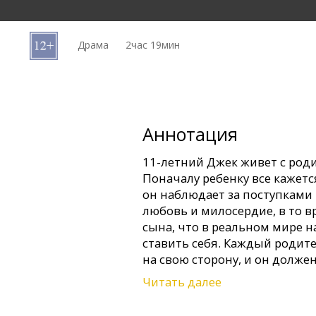
Кинозакуски
Драма
2час 19мин
B2B
Клуб
Аннотация
11-летний Джек живет с род
Поначалу ребенку все кажет
он наблюдает за поступками
любовь и милосердие, в то в
сына, что в реальном мире н
ставить себя. Каждый родит
на свою сторону, и он долже
Читать далее
Действительность становитс
в первый раз приходится сто