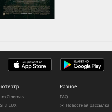
нотеатр
Разное
um Cinemas
FAQ
SI и LUX
✉️ Новостная рассылка