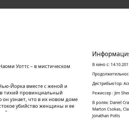
Информаци
В кино с:
14.10.201
 Наоми Уоттс – в мистическом
Продолжительност
Дистрибьютор:
Ac
Нью-Йорка вместе с женой и
 в тихий провинциальный
Pежиссер :
Jim She
 он узнает, что в их новом доме
В ролях:
Daniel Cra
стокое убийство женщины и ее
Marton Csokas
,
Cla
рый до сих пор разгуливает на
Jonathan Potts