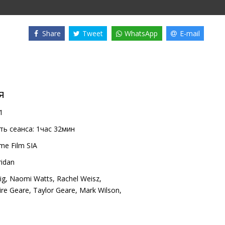
Share
Tweet
WhatsApp
E-mail
я
1
ь сеанса:
1час 32мин
me Film SIA
ridan
ig
,
Naomi Watts
,
Rachel Weisz
,
ire Geare
,
Taylor Geare
,
Mark Wilson
,