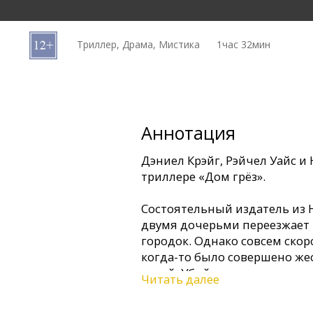
Кинозакуски
Триллер, Драма, Мистика
1час 32мин
B2B
Клуб
Аннотация
Дэниел Крэйг, Рэйчел Уайс и
триллере «Дом грёз».
Состоятельный издатель из 
двумя дочерьми переезжает
городок. Однако совсем скоро
когда-то было совершено же
детей. Убийца – ее муж, кото
Читать далее
свободе...