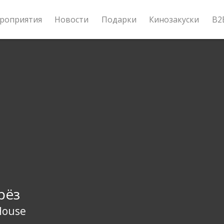
роприятия
Новости
Подарки
Кинозакуски
B2
рёз
House