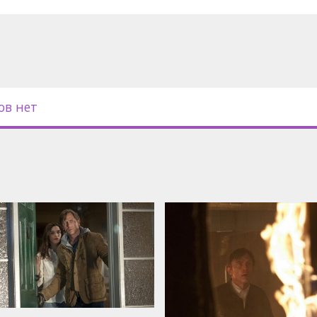
Weisz, Naomi Watts, Marton Csokas,
than Potts
с субтитрами на латышском и
ов нет