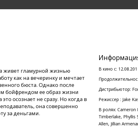
Информаци
В кино с:
12.08.201
ов живет гламурной жизнью
аботу как на вечеринку и мечтает
Продолжительност
венного бюста. Однако после
Дистрибьютор:
Fo
ым бойфрендом ее образ жизни
 это осознает не сразу. Но когда в
Pежиссер :
Jake Ka
еподаватель, она совершенно
В ролях:
Cameron 
ту за деньгами.
Timberlake
,
Phyllis
Allen
,
Jillian Armena
nch, Jason Segel, Justin Timberlake,