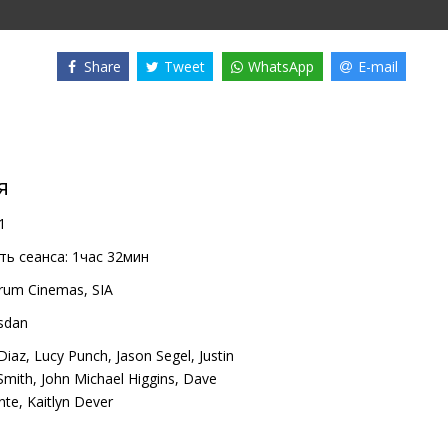
Share
Tweet
WhatsApp
E-mail
я
1
ь сеанса:
1час 32мин
rum Cinemas, SIA
sdan
Diaz
,
Lucy Punch
,
Jason Segel
,
Justin
 Smith
,
John Michael Higgins
,
Dave
nte
,
Kaitlyn Dever