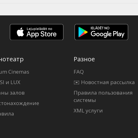
нотеатр
Разное
um Cinemas
FAQ
SI и LUX
✉️ Новостная рассылка
аны залов
Правила пользования
системы
стонахождение
XML услуги
авила