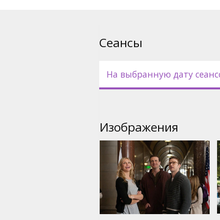
Режиссер: Jake Kasdan
Фильм на английском языке 
Сеансы
русском языках.
На выбранную дату сеанс
Изображения