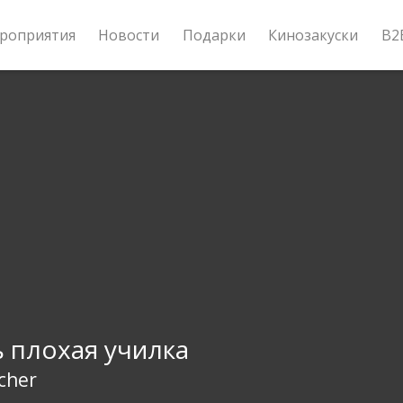
роприятия
Новости
Подарки
Кинозакуски
B2
 плохая училка
cher