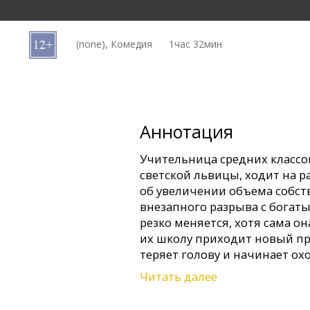
Кинозакуски
(none), Комедия
1час 32мин
B2B
Клуб
Аннотация
Учительница средних класс
светской львицы, ходит на р
об увеличении объема собст
внезапного разрыва с богат
резко меняется, хотя сама она
их школу приходит новый пр
теряет голову и начинает охо
Читать далее
В ролях: Cameron Diaz, Lucy Pu
Phyllis Smith