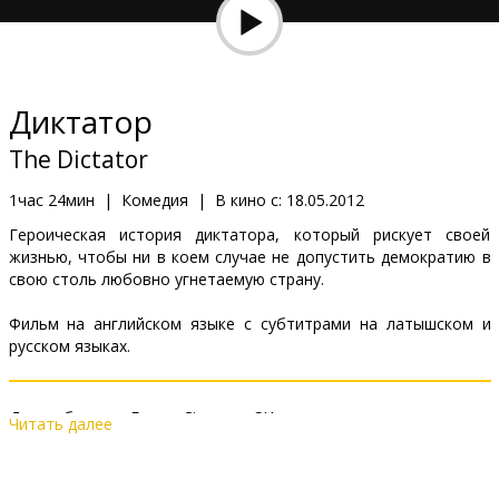
Кинозакуски
B2B
Диктатор
Клуб
The Dictator
1час 24мин
|
Комедия
|
В кино с:
18.05.2012
Героическая история диктатора, который рискует своей
жизнью, чтобы ни в коем случае не допустить демократию в
свою столь любовно угнетаемую страну.
Фильм на английском языке с субтитрами на латышском и
русском языках.
Дистрибьютор:
Forum Cinemas, SIA
Читать далее
Pежиссер :
Larry Charles
В ролях:
Sacha Baron Cohen
,
Megan Fox
,
Anna Faris
,
John C.
Reilly
,
B.J. Novak
,
Ben Kingsley