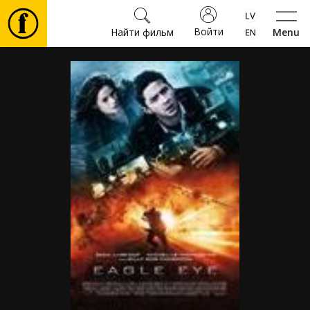
Войти
Найти фильм
Menu
Фильмы
Билеты
Культура
Мероприятия
Новости
Подарки