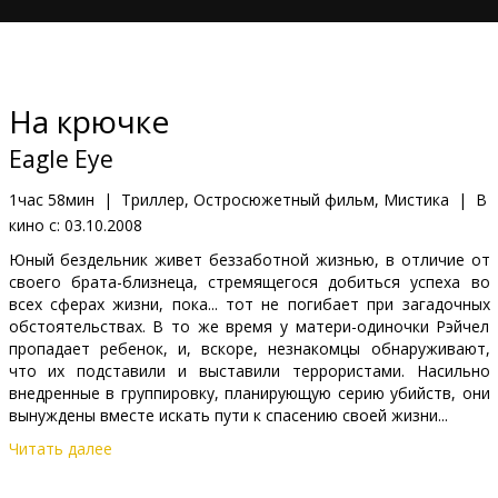
Кинозакуски
B2B
На крючке
Клуб
Eagle Eye
1час 58мин
|
Триллер, Остросюжетный фильм, Мистика
|
В
кино с:
03.10.2008
Юный бездельник живет беззаботной жизнью, в отличие от
своего брата-близнеца, стремящегося добиться успеха во
всех сферах жизни, пока... тот не погибает при загадочных
обстоятельствах. В то же время у матери-одиночки Рэйчел
пропадает ребенок, и, вскоре, незнакомцы обнаруживают,
что их подставили и выставили террористами. Насильно
внедренные в группировку, планирующую серию убийств, они
вынуждены вместе искать пути к спасению своей жизни...
Читать далее
В ролях: Shia LaBeouf, Michellle Monaghan, Rosario Dawson,
Billy Bob Thornton, Michael Chiklis, Anthony Azizi, Anthony