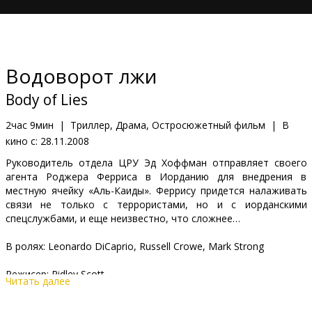
Кинозакуски
B2B
Водоворот лжи
Клуб
Body of Lies
2час 9мин
|
Триллер, Драма, Остросюжетный фильм
|
В
кино с:
28.11.2008
Руководитель отдела ЦРУ Эд Хоффман отправляет своего
агента Роджера Ферриса в Иорданию для внедрения в
местную ячейку «Аль-Каиды». Феррису придется налаживать
связи не только с террористами, но и с иорданскими
спецслужбами, и еще неизвестно, что сложнее…
В ролях: Leonardo DiCaprio, Russell Crowe, Mark Strong
Режисер: Ridley Scott
Читать далее
Фильм на английском языке с субтитрами на латышском и