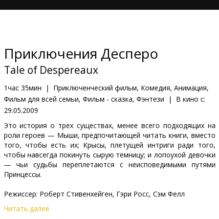
Кинозакуски
B2B
Приключения Десперо
Клуб
Tale of Despereaux
1час 35мин
|
Приключенческий фильм, Комедия, Анимация,
Фильм для всей семьи, Фильм - сказка, Фэнтези
|
В кино с:
29.05.2009
Это история о трех существах, менее всего подходящих на
роли героев — Мыши, предпочитающей читать книги, вместо
того, чтобы есть их; Крысы, плетущей интриги ради того,
чтобы навсегда покинуть сырую темницу; и лопоухой девочки
— чьи судьбы переплетаются с неисповедимыми путями
Принцессы.
Режиссер: Роберт Стивенхейген, Гэри Росс, Сэм Фелл
Читать далее
Фильм дублирован на латышский и русский язык.