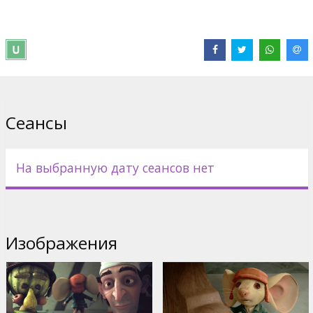
Дистрибьютор:
Forum Cinemas, SIA
Pежиссер :
Sam Fell
,
Robert Stevenhagen
В ролях:
Matthew Broderick
,
Dustin Hoffman
,
Emma Watson
,
Tracey Ullman
,
Kevin Kline
,
Stanley Tucci
,
Ciarán Hinds
,
Robbie
Coltrane
,
Tony Hale
Сеансы
На выбранную дату сеансов нет
Изображения