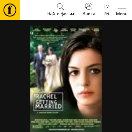
Войти
Найти фильм
Menu
Фильмы
Билеты
Культура
Мероприятия
Новости
Подарки