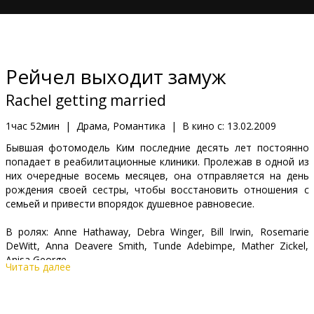
Кинозакуски
B2B
Рейчел выходит замуж
Клуб
Rachel getting married
1час 52мин
|
Драма, Романтика
|
В кино с:
13.02.2009
Бывшая фотомодель Ким последние десять лет постоянно
попадает в реабилитационные клиники. Пролежав в одной из
них очередные восемь месяцев, она отправляется на день
рождения своей сестры, чтобы восстановить отношения с
семьей и привести впорядок душевное равновесие.
В ролях: Anne Hathaway, Debra Winger, Bill Irwin, Rosemarie
DeWitt, Anna Deavere Smith, Tunde Adebimpe, Mather Zickel,
Anisa George
Читать далее
Режиссер: Jonathan Demme