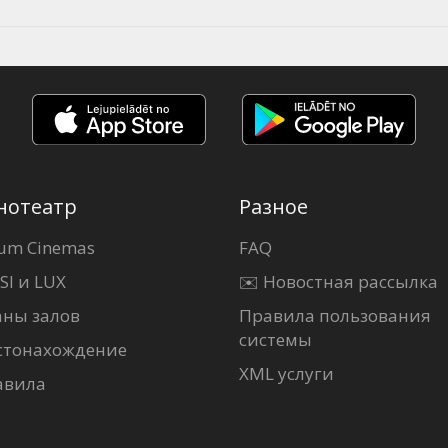
нотеатр
Разное
um Cinemas
FAQ
SI и LUX
✉️ Новостная рассылка
аны залов
Правила пользования
системы
стонахождение
XML услуги
авила