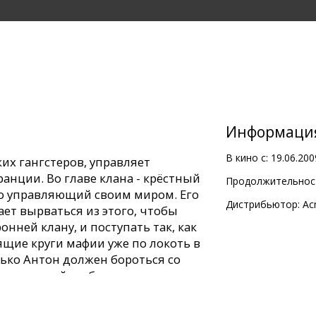
Информаци
В кино с:
19.06.200
их гангстеров, управляет
анции. Во главе клана - крёстный
Продолжительност
о управляющий своим миром. Его
Дистрибьютор:
Ac
ет вырваться из этого, чтобы
нней клану, и поступать так, как
ящие круги мафии уже по локоть в
лько Антон должен бороться со
 поклявшийся убрать его отца -