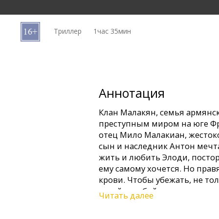
Кинозакуски
Триллер
1час 35мин
B2B
Клуб
Аннотация
Клан Малакян, семья армянск
преступным миром на юге Фр
отец Мило Малакиан, жесток
сын и наследник Антон мечта
жить и любить Элоди, посторо
ему самому хочется. Но прав
крови. Чтобы убежать, не то
своей судьбой, но и человек,
Читать далее
инспектор Соньер.