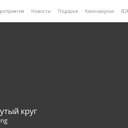
роприятия
Новости
Подарки
Кинозакуски
B2
утый круг
ing