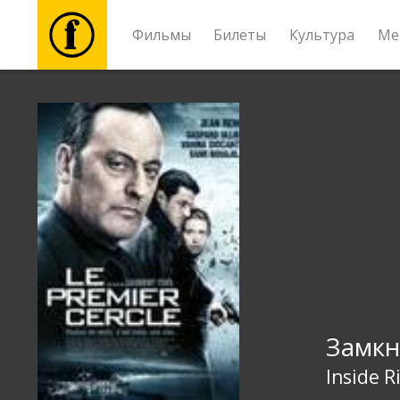
Фильмы
Билеты
Культура
Ме
Фильмы
Билеты
Культура
Мероприятия
Новости
Замкн
Подарки
Inside R