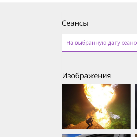
В ролях: Jean Reno, Gaspard Ull
Pежиссёр: Laurent Tuel
Сеансы
Cценарий: Laurent Tuel
На выбранную дату сеанс
Продюсер: Alain Terzian, Chris
Фильм на французском языке
русском языках.
Изображения