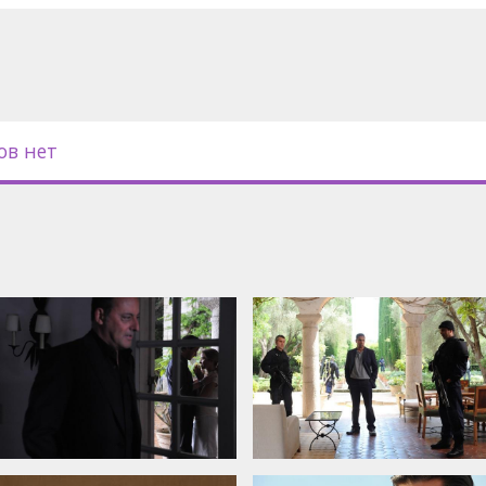
iel, Vahina Giocante, Sami Bouajila
ов нет
tine Gozlan
 с субтитрами на латышском и