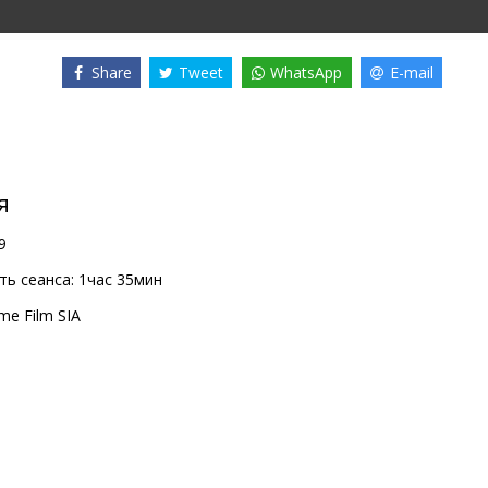
Share
Tweet
WhatsApp
E-mail
я
9
ь сеанса:
1час 35мин
me Film SIA