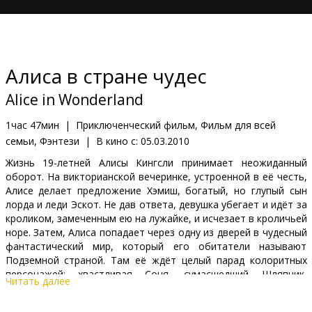
Кинозакуски
B2B
Алиса в стране чудес
Клуб
Alice in Wonderland
1час 47мин
|
Приключенческий фильм, Фильм для всей
семьи, Фэнтези
|
В кино с:
05.03.2010
Жизнь 19-летней Алисы Кингсли принимает неожиданный
оборот. На викторианской вечеринке, устроенной в её честь,
Алисе делает предложение Хэмиш, богатый, но глупый сын
лорда и леди Эскот. Не дав ответа, девушка убегает и идёт за
кроликом, замеченным ею на лужайке, и исчезает в кроличьей
норе. Затем, Алиса попадает через одну из дверей в чудесный
фантастический мир, который его обитатели называют
Подземной страной. Там её ждёт целый парад колоритных
персонажей: хвастливая Соня, сумасшедший Шляпник,
Читать далее
глумливый Чеширский Кот, накурившаяся кальяном гусеница
по имени Абессалом, жутковатая Белая Королева и её