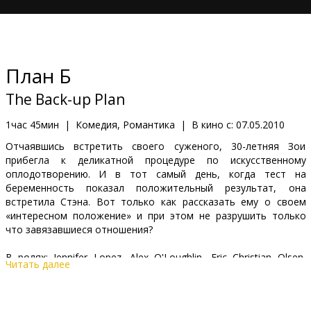
Кинозакуски
B2B
План Б
Клуб
The Back-up Plan
1час 45мин
|
Комедия, Романтика
|
В кино с:
07.05.2010
Отчаявшись встретить своего суженого, 30-летняя Зои
прибегла к деликатной процедуре по искусственному
оплодотворению. И в тот самый день, когда тест на
беременность показал положительный результат, она
встретила Стэна. Вот только как рассказать ему о своем
«интересном положение» и при этом не разрушить только
что завязавшиеся отношения?
В ролях: Jennifer Lopez, Alex O'Loughlin, Eric Christian Olsen,
Читать далее
Michaela Watkins, Noureen DeWulf, Melissa McCarthy, Danneel
Harris