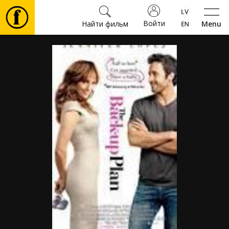
Войти
Найти фильм
Menu
Фильмы
Билеты
Культура
Мероприятия
Новости
Подарки