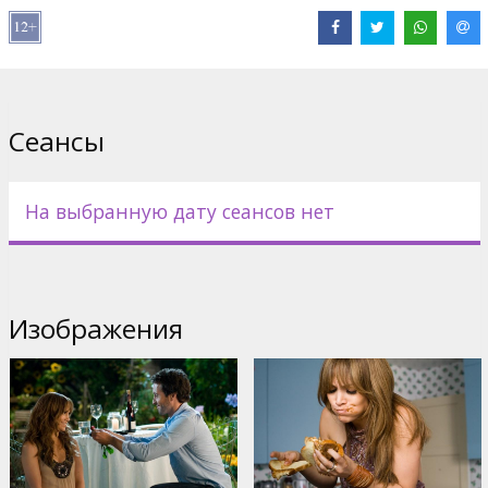
Режиссер: Alan Poul
Продюсер: Todd Black
Сценарий: Kate Angelo
Сеансы
Фильм на английском языке с субтитрами на латышском и
русском языках.
На выбранную дату сеансов нет
Дистрибьютор:
Forum Cinemas, SIA
Pежиссер :
Alan Poul
В ролях:
Jennifer Lopez
,
Alex Loughlin
Изображения