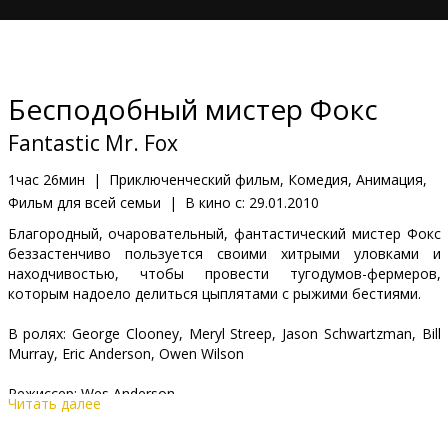
Кинозакуски
B2B
Бесподобный мистер Фокс
Клуб
Fantastic Mr. Fox
1час 26мин
|
Приключенческий фильм, Комедия, Анимация,
Фильм для всей семьи
|
В кино с:
29.01.2010
Благородный, очаровательный, фантастический мистер Фокс
беззастенчиво пользуется своими хитрыми уловками и
находчивостью, чтобы провести тугодумов-фермеров,
которым надоело делиться цыплятами с рыжими бестиями.
В ролях: George Clooney, Meryl Streep, Jason Schwartzman, Bill
Murray, Eric Anderson, Owen Wilson
Режиссер: Wes Anderson
Читать далее
Продюсер: Allison Abbate